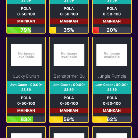
23:59
23:59
23:59
POLA
POLA
POLA
0-50-100
0-50-100
0-50-100
MAINKAN
MAINKAN
MAINKAN
79%
35%
20%
Lucky Durian
Barnstormer Bucks
Jungle Rumble
Jam Gacor : 00:00-
Jam Gacor : 00:00-
Jam Gacor : 00:00-
23:59
23:59
23:59
POLA
POLA
POLA
0-50-100
0-50-100
0-50-100
MAINKAN
MAINKAN
MAINKAN
83%
59%
62%