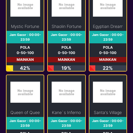
Mystic Fortune
Shaolin Fortunes
Egyptian Dreams
Jam Gacor : 00:00-
Jam Gacor : 00:00-
Jam Gacor : 00:00-
23:59
23:59
23:59
POLA
POLA
POLA
0-50-100
0-50-100
0-50-100
MAINKAN
MAINKAN
MAINKAN
42%
19%
22%
Queen of Queens
Kane`s Inferno
Santa's Village
Jam Gacor : 00:00-
Jam Gacor : 00:00-
Jam Gacor : 00:00-
23:59
23:59
23:59