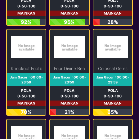
POLA
POLA
POLA
0-50-100
0-50-100
0-50-100
MAINKAN
MAINKAN
MAINKAN
92%
95%
28%
Knockout Football
Four Divine Beasts
Colossal Gems
Jam Gacor : 00:00-
Jam Gacor : 00:00-
Jam Gacor : 00:00-
23:59
23:59
23:59
POLA
POLA
POLA
0-50-100
0-50-100
0-50-100
MAINKAN
MAINKAN
MAINKAN
70%
21%
65%