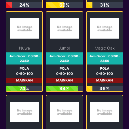
24%
69%
31%
Nuwa
Jump!
Magic Oak
Jam Gacor : 00:00-
Jam Gacor : 00:00-
Jam Gacor : 00:00-
23:59
23:59
23:59
POLA
POLA
POLA
0-50-100
0-50-100
0-50-100
MAINKAN
MAINKAN
MAINKAN
74%
94%
36%