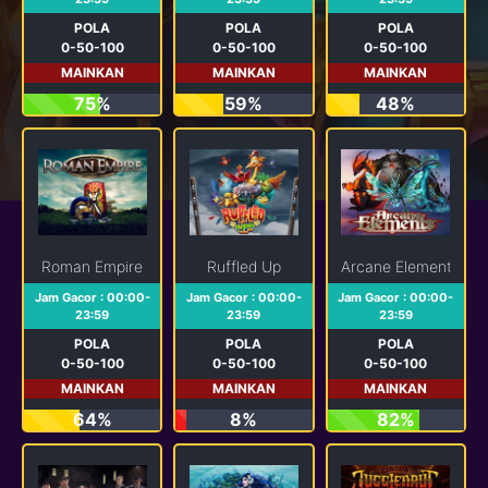
POLA
POLA
POLA
0-50-100
0-50-100
0-50-100
MAINKAN
MAINKAN
MAINKAN
75%
59%
48%
Roman Empire
Ruffled Up
Arcane Elements
Jam Gacor : 00:00-
Jam Gacor : 00:00-
Jam Gacor : 00:00-
23:59
23:59
23:59
POLA
POLA
POLA
0-50-100
0-50-100
0-50-100
MAINKAN
MAINKAN
MAINKAN
64%
8%
82%